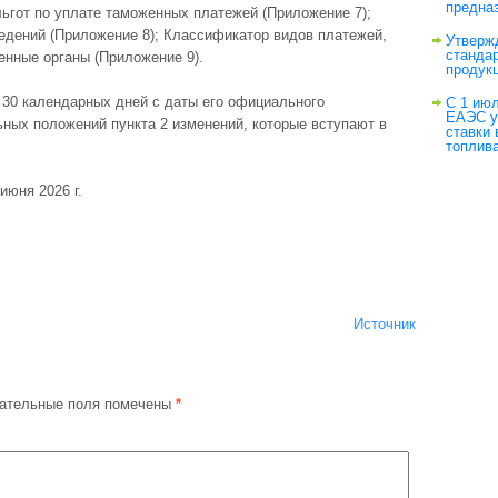
предна
ьгот по уплате таможенных платежей (Приложение 7);
едений (Приложение 8); Классификатор видов платежей,
Утверж
станда
енные органы (Приложение 9).
продук
 30 календарных дней с даты его официального
С 1 июл
ЕАЭС у
ных положений пункта 2 изменений, которые вступают в
ставки
топлив
июня 2026 г.
Источник
ательные поля помечены
*