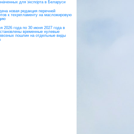
значенных для экспорта в Беларуси
дена новая редакция перечней
ртов к техрегламенту на масложировую
цию
я 2026 года по 30 июня 2027 года в
становлены временные нулевые
 ввозных пошлин на отдельные виды
а