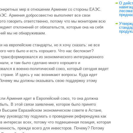
О дейс
навига
конкретных мер в отношении Армении со стороны ЕАЭС.
лесома
предна
АЭС. Армения добросовестно выполняет все свои
это говорить ответственно, потому что мы мониторим всю
Утверж
едмет отклонений от обязательств, которые она на себя
станда
продук
ений мы не обнаруживаем.
 на европейские стандарты, но я хочу сказать: не все
ого чего было и есть хорошего. Что нас беспокоит?
 трансформировался из экономического интеграционного
нали, и там было сделано много хорошего и
вался в военно-политический союз, который сегодня ведет
стране. И здесь у нас возникают вопросы. Куда идет
 Почему мы должны оказывать свою поддержку этому
сли Армения идет в Европейский союз, то она должна
быть. В этой связи заявление, которое было принято
 Высшем Евразийском экономическом совете в Астане,
ому руководству подумать о проведении референдума как
в интересах всех, потому что подвешенная позиция, которая
ленность, прежде всего для инвесторов. Почему? Потому