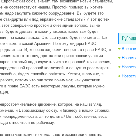
в Европейский союз, значит, там возникают новые стандарты,
е не соответствуют нашим. Простой пример: вы хотите
ам надо закупить какое-то оборудование. Вы будете это
е стандарты или под евразийские стандарты? И вот до тех
а этот совершенно простой и очевидный вопрос, вы не
ы будете делать, в какой упаковке, какое там будет
Рубрик
ания, на каких языках. Это все нужно будет понимать. Так
 том числе и самой Армении. Поэтому лидеры ЕАЭС
Внешне
ределиться. И, конечно же, если говорить о праве ЕАЭС, то
чения какого-то государства или приостановки участия
Новост
прос, который надо изучить чисто с правовой точки зрения,
Новост
определенной правовой коллизией, и ее нужно рассмотреть.
покойно, будем спокойно работать. Кстати, и армяне, я
Новости
работе, потому что они тоже понимают, как участники
то в праве ЕАЭС есть некоторые лакуны, которые нужно
уация.
 евростремительное движение, которое, на наш взгляд,
рмении, и Евразийскому союзу, и бизнесу в наших странах,
и неопределенности: а что делать? Вот, собственно, весь
 надо относиться по-рабочему.
мотрены уже какие-то модальности заморозки членства