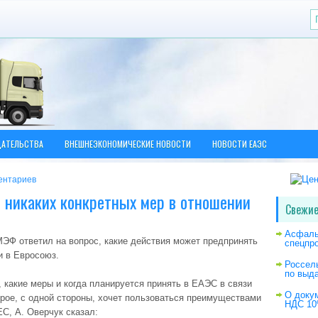
ДАТЕЛЬСТВА
ВНЕШНЕЭКОНОМИЧЕСКИЕ НОВОСТИ
НОВОСТИ ЕАЭС
ентариев
ет никаких конкретных мер в отношении
Свежие
Асфаль
ЭФ ответил на вопрос, какие действия может предпринять
спецпр
и в Евросоюз.
Россел
по выд
 какие меры и когда планируется принять в ЕАЭС в связи
О доку
орое, с одной стороны, хочет пользоваться преимуществами
НДС 10
ЕС, А. Оверчук сказал: