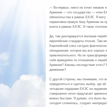
— Во-первых, никто не хочет никаких 
Армения — это государство — член Е
обязательства в рамках ЕАЭС. Я могу 
нормативно-правую базу Армении на пр
взяла в рамках ЕАЭС. И таких отклон
Да, там декларируется желание перейти
европейские стандарты плохие. Там мн
Европейский союз сегодня фактически
объединения, которое мы все хорошо з
привлекательного. Но он трансформиро
себя враждебно по отношению к нашей 
Армения? Каковы последствия этого?
движению?
С другой стороны, мы понимаем, что е
определиться и сделать выбор, где ей 
четырьмя лидерами ЕАЭС на недавнем
совершенно четко предлагает армянск
можно быстрее. Я думаю, это было бы 
сегодня сложилась, создает неопреде