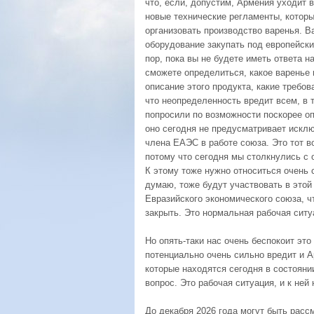
что, если, допустим, Армения уходит 
новые технические регламенты, которы
организовать производство варенья. В
оборудование закупать под европейски
пор, пока вы не будете иметь ответа н
сможете определиться, какое варенье в
описание этого продукта, какие требов
что неопределенность вредит всем, в
попросили по возможности поскорее оп
оно сегодня не предусматривает исклю
члена ЕАЭС в работе союза. Это тот во
потому что сегодня мы столкнулись с 
К этому тоже нужно относиться очень с
думаю, тоже будут участвовать в этой 
Евразийского экономического союза, ч
закрыть. Это нормальная рабочая сит
Но опять-таки нас очень беспокоит это
потенциально очень сильно вредит и А
которые находятся сегодня в состояни
вопрос. Это рабочая ситуация, и к ней
До декабря 2026 года могут быть расс