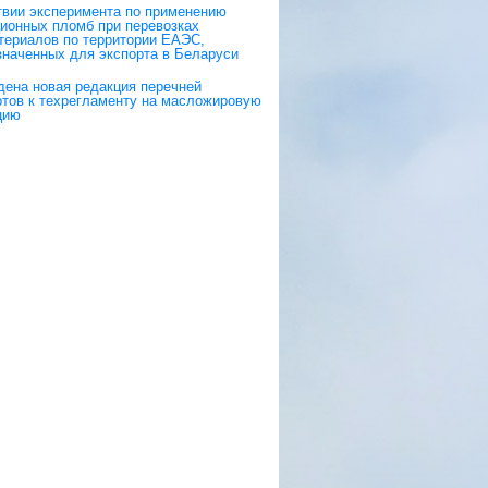
твии эксперимента по применению
ционных пломб при перевозках
териалов по территории ЕАЭС,
значенных для экспорта в Беларуси
дена новая редакция перечней
ртов к техрегламенту на масложировую
цию