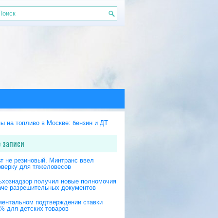
 записи
т не резиновый. Минтранс ввел
оверку для тяжеловесов
ьхознадзор получил новые полномочия
аче разрешительных документов
ментальном подтверждении ставки
% для детских товаров