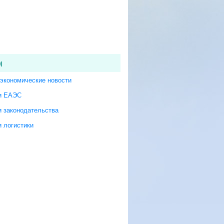
и
экономические новости
и ЕАЭС
и законодательства
 логистики