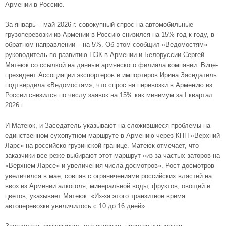
Армении в Россию.
За январь – май 2026 г. совокупный спрос на автомобильные
грузоперевозки из Армении в Россию снизился на 15% год к году, в
обратном направлении – на 5%. Об этом сообщил «Ведомостям»
руководитель по развитию ПЭК в Армении и Белоруссии Сергей
Матеюк со ссылкой на данные армянского филиала компании. Вице-
президент Ассоциации экспортеров и импортеров Ирина Заседатель
подтвердила «Ведомостям», что спрос на перевозки в Армению из
России снизился по числу заявок на 15% как минимум за I квартал
2026 г.
И Матеюк, и Заседатель указывают на сложившиеся проблемы на
единственном сухопутном маршруте в Армению через КПП «Верхний
Ларс» на российско-грузинской границе. Матеюк отмечает, что
заказчики все реже выбирают этот маршрут «из-за частых заторов на
«Верхнем Ларсе» и увеличения числа досмотров». Рост досмотров
увеличился в мае, совпав с ограничениями российских властей на
ввоз из Армении алкоголя, минеральной воды, фруктов, овощей и
цветов, указывает Матеюк: «Из-за этого транзитное время
автоперевозки увеличилось с 10 до 16 дней».