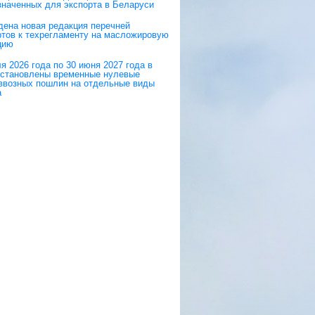
значенных для экспорта в Беларуси
дена новая редакция перечней
ртов к техрегламенту на масложировую
цию
я 2026 года по 30 июня 2027 года в
становлены временные нулевые
 ввозных пошлин на отдельные виды
а