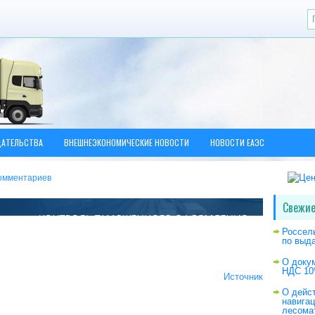
ДАТЕЛЬСТВА
ВНЕШНЕЭКОНОМИЧЕСКИЕ НОВОСТИ
НОВОСТИ ЕАЭС
омментариев
Свежие
Россел
по выд
О доку
НДС 10
Источник
О дейс
навига
лесома