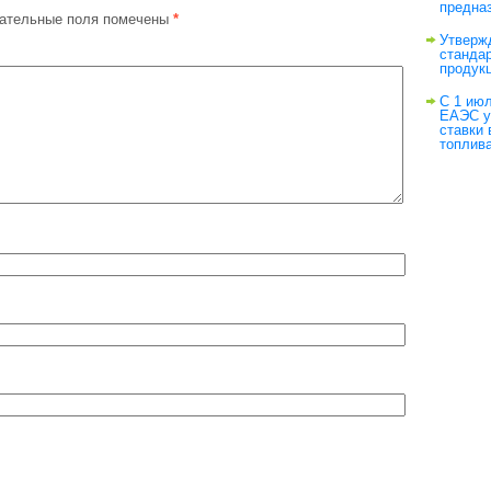
предна
ательные поля помечены
*
Утверж
станда
продук
С 1 июл
ЕАЭС у
ставки
топлив